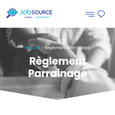
Accueil
/
Règlement Parrainage
Règlement
Parrainage